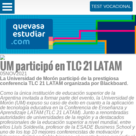
TEST VOCACIONAL
UM participó en TLC 21 LATAM
05
NOV
2021
La Universidad de Morón participó de la prestigiosa
conferencia TLC 21 LATAM organizada por Blackboard.
Como la única institución de educación superior de la
Argentina invitada a formar parte del evento, la Universidad de
Morón (UM) expuso su caso de éxito en cuanto a la aplicación
de tecnología educativa en la Conferencia de Enseñanza y
Aprendizaje LATAM (TLC 21 LATAM)
. Junto a renombradas
autoridades de universidades de la región y a destacados
profesionales de la educación superior a nivel mundial, entre
ellos Lluís Soldevila, profesor de la ESADE Business School y
uno de los top 10 mejores conferencistas de motivación y