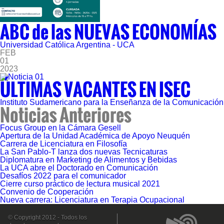
ABC de las NUEVAS ECONOMÍAS
Universidad Católica Argentina - UCA
FEB
01
2023
ÚLTIMAS VACANTES EN ISEC
Instituto Sudamericano para la Enseñanza de la Comunicación
Noticias Anteriores
Focus Group en la Cámara Gesell
Apertura de la Unidad Académica de Apoyo Neuquén
Carrera de Licenciatura en Filosofía
La San Pablo-T lanza dos nuevas Tecnicaturas
Diplomatura en Marketing de Alimentos y Bebidas
La UCA abre el Doctorado en Comunicación
Desafíos 2022 para el comunicador
Cierre curso práctico de lectura musical 2021
Convenio de Cooperación
Nueva carrera: Licenciatura en Terapia Ocupacional
© Copyright 2012 - Todos los