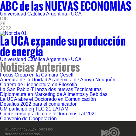
ABC de las NUEVAS ECONOMÍAS
Universidad Católica Argentina - UCA
DIC
28
2022
La UCA expande su producción
de energía
Universidad Católica Argentina - UCA
Noticias Anteriores
Focus Group en la Cámara Gesell
Apertura de la Unidad Académica de Apoyo Neuquén
Carrera de Licenciatura en Filosofía
La San Pablo-T lanza dos nuevas Tecnicaturas
Diplomatura en Marketing de Alimentos y Bebidas
La UCA abre el Doctorado en Comunicación
Desafíos 2022 para el comunicador
UM participó en TLC 21 LATAM
Cierre curso práctico de lectura musical 2021
Convenio de Cooperación
© Copyright 2012 - Todos los
derechos reservados -