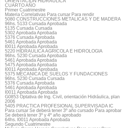
ORIENTACIÓN HIDRÁULICA
CUARTO AÑO
Primer Cuatrimestre
Materia Correlativas Para cursar Para rendir
5080 CONSTRUCCIONES METALICAS Y DE MADERA
96hs. 5133 Cursada Aprobada
5135 Cursada Cursada
5302 Aprobada Aprobada
5376 Cursada Aprobada
5461 Aprobada Aprobada
I0011 Aprobada Aprobada
5220 HIDRAULICA AGRICOLA E HIDROLOGIA
96hs. 5230 Cursada Aprobada
5461 Aprobada Aprobada
5475 Aprobada Aprobada
I0011 Aprobada Aprobada
5375 MECANICA DE SUELOS Y FUNDACIONES
96hs. 5230 Cursada Cursada
5376 Cursada Aprobada
5461 Aprobada Aprobada
I0011 Aprobada Aprobada
G0853 Optativa de Ing. Civil, orientación Hidráulica, plan
2006
5405 PRACTICA PROFESIONAL SUPERVISADA IC
Para cursar Se deberá tener 3º año cursado Para aprobar
Se deberá tener 3º y 4º año aprobado
64hs. I0011 Aprobada Aprobada
Segundo Cuatrimestre