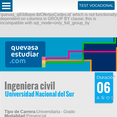
ERROR: SQLSTATE[42000]: Syntax error or access violation:
TEST VOCACIONAL
1055 Expression #1 of SELECT list is not in GROUP BY
clause and contains nonaggregated column
'quevas_q83dbqve.tblOfertasCedes.id' which is not functionally
dependent on columns in GROUP BY clause; this is
incompatible with sql_mode=only_full_group_by
Duración
06
Ingeniera civil
Universidad Nacional del Sur
AÑOS
Tipo de Carrera:
Universitaria - Grado
Modalidad:
Presencial