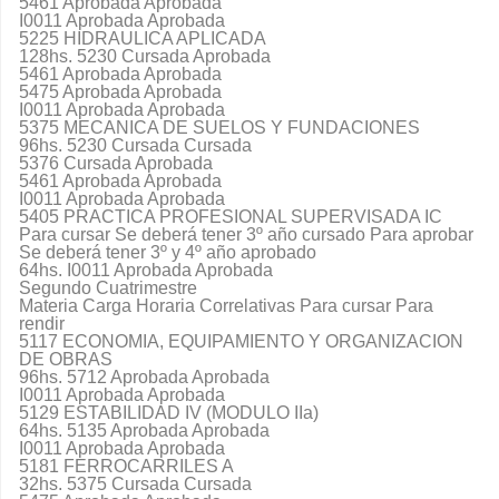
5461 Aprobada Aprobada
I0011 Aprobada Aprobada
5225 HIDRAULICA APLICADA
128hs. 5230 Cursada Aprobada
5461 Aprobada Aprobada
5475 Aprobada Aprobada
I0011 Aprobada Aprobada
5375 MECANICA DE SUELOS Y FUNDACIONES
96hs. 5230 Cursada Cursada
5376 Cursada Aprobada
5461 Aprobada Aprobada
I0011 Aprobada Aprobada
5405 PRACTICA PROFESIONAL SUPERVISADA IC
Para cursar Se deberá tener 3º año cursado Para aprobar
Se deberá tener 3º y 4º año aprobado
64hs. I0011 Aprobada Aprobada
Segundo Cuatrimestre
Materia Carga Horaria Correlativas Para cursar Para
rendir
5117 ECONOMIA, EQUIPAMIENTO Y ORGANIZACION
DE OBRAS
96hs. 5712 Aprobada Aprobada
I0011 Aprobada Aprobada
5129 ESTABILIDAD IV (MODULO IIa)
64hs. 5135 Aprobada Aprobada
I0011 Aprobada Aprobada
5181 FERROCARRILES A
32hs. 5375 Cursada Cursada