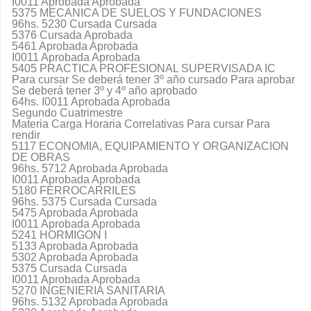
I0011 Aprobada Aprobada
5375 MECANICA DE SUELOS Y FUNDACIONES
96hs. 5230 Cursada Cursada
5376 Cursada Aprobada
5461 Aprobada Aprobada
I0011 Aprobada Aprobada
5405 PRACTICA PROFESIONAL SUPERVISADA IC
Para cursar Se deberá tener 3º año cursado Para aprobar
Se deberá tener 3º y 4º año aprobado
64hs. I0011 Aprobada Aprobada
Segundo Cuatrimestre
Materia Carga Horaria Correlativas Para cursar Para
rendir
5117 ECONOMIA, EQUIPAMIENTO Y ORGANIZACION
DE OBRAS
96hs. 5712 Aprobada Aprobada
I0011 Aprobada Aprobada
5180 FERROCARRILES
96hs. 5375 Cursada Cursada
5475 Aprobada Aprobada
I0011 Aprobada Aprobada
5241 HORMIGON I
5133 Aprobada Aprobada
5302 Aprobada Aprobada
5375 Cursada Cursada
I0011 Aprobada Aprobada
5270 INGENIERIA SANITARIA
96hs. 5132 Aprobada Aprobada