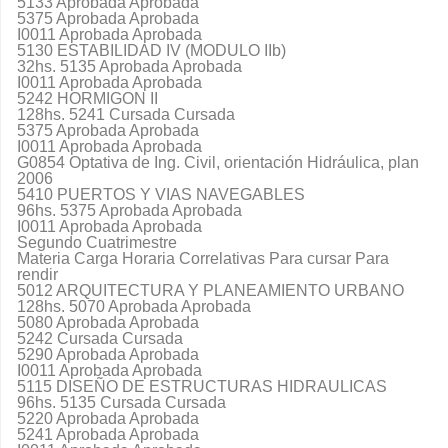
5133 Aprobada Aprobada
5375 Aprobada Aprobada
I0011 Aprobada Aprobada
5130 ESTABILIDAD IV (MODULO IIb)
32hs. 5135 Aprobada Aprobada
I0011 Aprobada Aprobada
5242 HORMIGON II
128hs. 5241 Cursada Cursada
5375 Aprobada Aprobada
I0011 Aprobada Aprobada
G0854 Optativa de Ing. Civil, orientación Hidráulica, plan
2006
5410 PUERTOS Y VIAS NAVEGABLES
96hs. 5375 Aprobada Aprobada
I0011 Aprobada Aprobada
Segundo Cuatrimestre
Materia Carga Horaria Correlativas Para cursar Para
rendir
5012 ARQUITECTURA Y PLANEAMIENTO URBANO
128hs. 5070 Aprobada Aprobada
5080 Aprobada Aprobada
5242 Cursada Cursada
5290 Aprobada Aprobada
I0011 Aprobada Aprobada
5115 DISEÑO DE ESTRUCTURAS HIDRAULICAS
96hs. 5135 Cursada Cursada
5220 Aprobada Aprobada
5241 Aprobada Aprobada