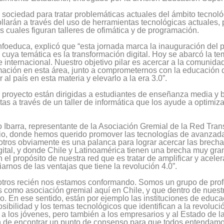
a sociedad para tratar problemáticas actuales del ámbito tecnológ
ollarán a través del uso de herramientas tecnológicas actuales,
 cuales figuran talleres de ofimática y de programación.
foeduca, explicó que “esta jornada marca la inauguración del p
uya temática es la transformación digital. Hoy se abarcó la tem
internacional. Nuestro objetivo pilar es acercar a la comunidad
mación en esta área, junto a comprometernos con la educación 
al país en esta materia y elevarlo a la era 3.0”.
l proyecto están dirigidas a estudiantes de enseñanza media y
tas a través de un taller de informática que los ayude a optimiz
 Ibarra, representante de la Asociación Gremial de la Red Tran
sio, donde hemos querido promover las tecnologías de avanzad
sotros obviamente es una palanca para lograr acercar las brecha
ital, y donde Chile y Latinoamérica tienen una brecha muy gra
n el propósito de nuestra red que es tratar de amplificar y acele
arnos de las ventajas que tiene la revolución 4.0”.
otros recién nos estamos conformando. Somos un grupo de pro
como asociación gremial aquí en Chile, y que dentro de nuestr
io. En ese sentido, están por ejemplo las instituciones de educ
sibilidad y los temas tecnológicos que identifican a la revoluci
a los jóvenes, pero también a los empresarios y al Estado de la
én de encontrar un punto de consenso para que todos entendamo