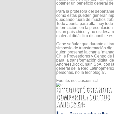
obtener un beneficio general de
Para la profesora del departamen
como estas pueden generar impor
quedando fuera de muchos trabaj
Todo apunta para allá, hoy todo
información, en la presentación
es un país chico, y no es desarr
material didáctico disponible es
Cabe señalar que durante el tran
simposio de transformación digi
quien presentó la charla “manag
Chile Proveedores y Centro de 
para la transformación digital
AndreesBlockChain SpA, con la e
general de la Red Latinoamerica
personas, no la tecnología”.
Fuente: noticias.usm.cl
SI TE GUSTÓ ESTA NOTA
COMPARTILA CON TUS
AMIGOS EN: