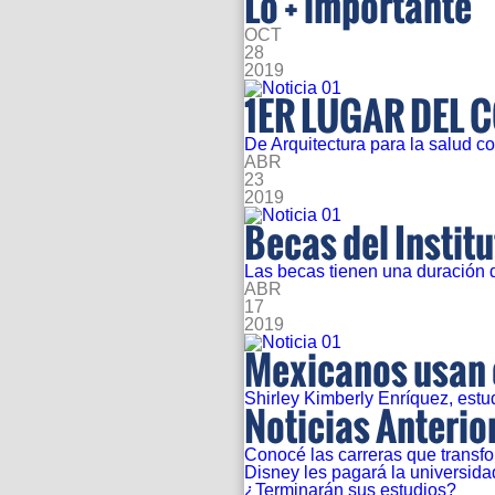
Lo + importante
OCT
28
2019
1ER LUGAR DEL
De Arquitectura para la salud 
ABR
23
2019
Becas del Instit
Las becas tienen una duración 
ABR
17
2019
Mexicanos usan e
Shirley Kimberly Enríquez, estu
Noticias Anterio
Conocé las carreras que transf
Disney les pagará la universid
¿Terminarán sus estudios?