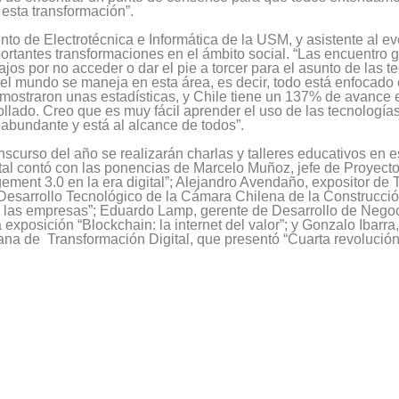
 esta transformación”.
to de Electrotécnica e Informática de la USM, y asistente al ev
tantes transformaciones en el ámbito social. “Las encuentro ge
os por no acceder o dar el pie a torcer para el asunto de las te
 el mundo se maneja en esta área, es decir, todo está enfocado
 mostraron unas estadísticas, y Chile tiene un 137% de avance 
ollado. Creo que es muy fácil aprender el uso de las tecnología
 abundante y está al alcance de todos”.
scurso del año se realizarán charlas y talleres educativos en e
tal contó con las ponencias de Marcelo Muñoz, jefe de Proyect
ement 3.0 en la era digital”; Alejandro Avendaño, expositor de 
Desarrollo Tecnológico de la Cámara Chilena de la Construcció
 de las empresas”; Eduardo Lamp, gerente de Desarrollo de Neg
xposición “Blockchain: la internet del valor”; y Gonzalo Ibarra
na de Transformación Digital, que presentó “Cuarta revolución i