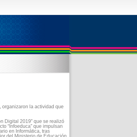
, organizaron la actividad que
 Digital 2019” que se realizó
cto “Infoeduca” que impulsan
io en Informática, tras
ior del Ministerio de Educación.