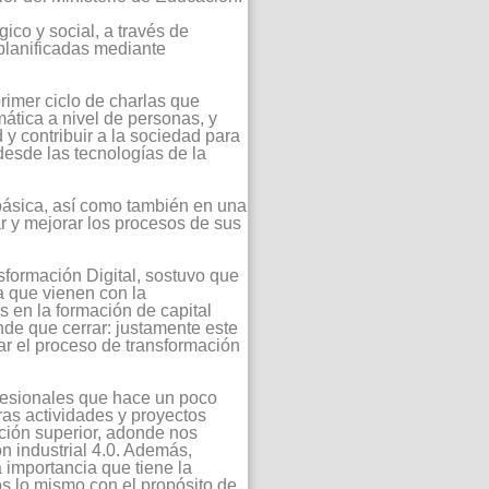
ico y social, a través de
 planificadas mediante
rimer ciclo de charlas que
ática a nivel de personas, y
 y contribuir a la sociedad para
desde las tecnologías de la
 básica, así como también en una
ar y mejorar los procesos de sus
sformación Digital, sostuvo que
a que vienen con la
s en la formación de capital
nde que cerrar: justamente este
rar el proceso de transformación
fesionales que hace un poco
as actividades y proyectos
ación superior, adonde nos
ón industrial 4.0. Además,
 importancia que tiene la
s lo mismo con el propósito de