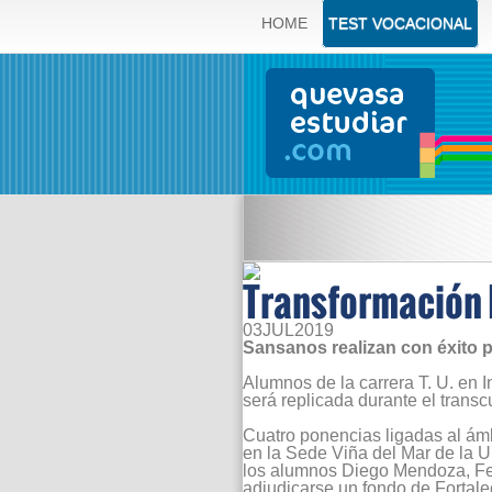
HOME
TEST VOCACIONAL
Transformación 
03
JUL
2019
Sansanos realizan con éxito p
Alumnos de la carrera T. U. en 
será replicada durante el transc
Cuatro ponencias ligadas al ámb
en la Sede Viña del Mar de la 
los alumnos Diego Mendoza, Feli
adjudicarse un fondo de Fortale