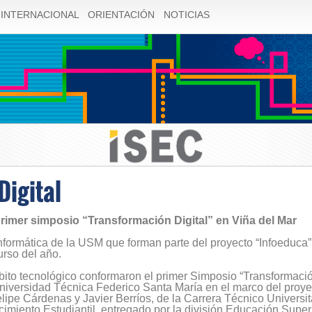
INTERNACIONAL
ORIENTACIÓN
NOTICIAS
Digital
rimer simposio “Transformación Digital” en Viña del Mar
Informática de la USM que forman parte del proyecto “Infoeduca”
urso del año.
ito tecnológico conformaron el primer Simposio “Transformación
Universidad Técnica Federico Santa María en el marco del proye
pe Cárdenas y Javier Berríos, de la Carrera Técnico Universitar
cimiento Estudiantil, entregado por la división Educación Super