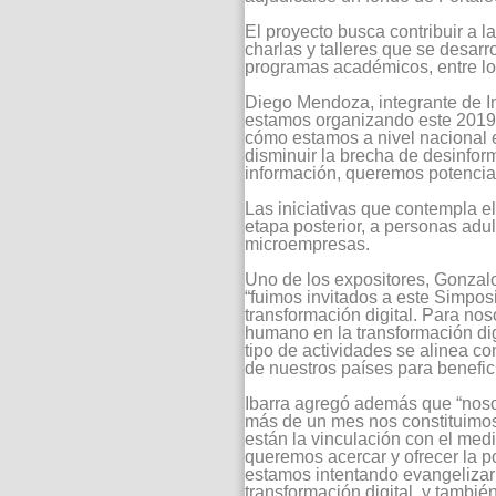
El proyecto busca contribuir a l
charlas y talleres que se desarr
programas académicos, entre los
Diego Mendoza, integrante de In
estamos organizando este 2019 c
cómo estamos a nivel nacional e 
disminuir la brecha de desinfor
información, queremos potenciar 
Las iniciativas que contempla e
etapa posterior, a personas adul
microempresas.
Uno de los expositores, Gonzalo
“fuimos invitados a este Simpo
transformación digital. Para no
humano en la transformación dig
tipo de actividades se alinea co
de nuestros países para benefici
Ibarra agregó además que “nos
más de un mes nos constituimos 
están la vinculación con el med
queremos acercar y ofrecer la po
estamos intentando evangelizar 
transformación digital, y tambi